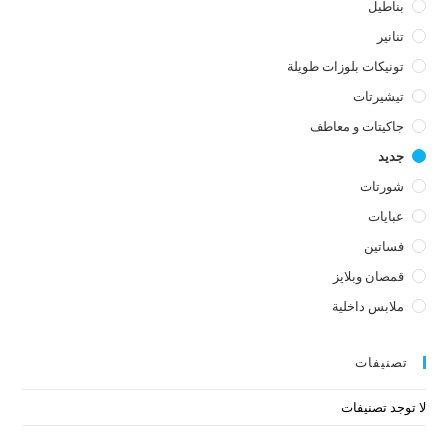
بناطيل
تنانير
تونيكات بلوزات طويلة
تيشيرتات
جاكيتات و معاطف
جديد
شورتات
عبايات
فساتين
قمصان وبلايز
ملابس داخلية
تصنيفات
لا توجد تصنيفات