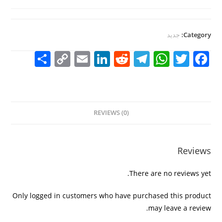
Category:
جديد
S
C
E
Li
R
T
W
T
F
h
o
m
n
e
el
h
w
a
ar
p
ai
k
d
e
at
itt
c
e
y
l
e
di
gr
s
er
e
REVIEWS (0)
Li
dI
t
a
A
b
n
n
m
p
o
k
p
o
Reviews
k
There are no reviews yet.
Only logged in customers who have purchased this product
may leave a review.