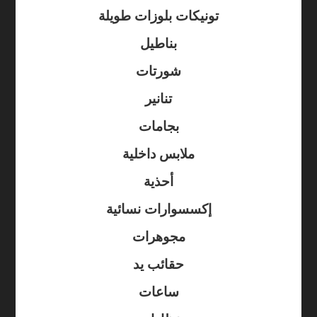
تونيكات بلوزات طويلة
بناطيل
شورتات
تنانير
بجامات
ملابس داخلية
أحذية
إكسسوارات نسائية
مجوهرات
حقائب يد
ساعات