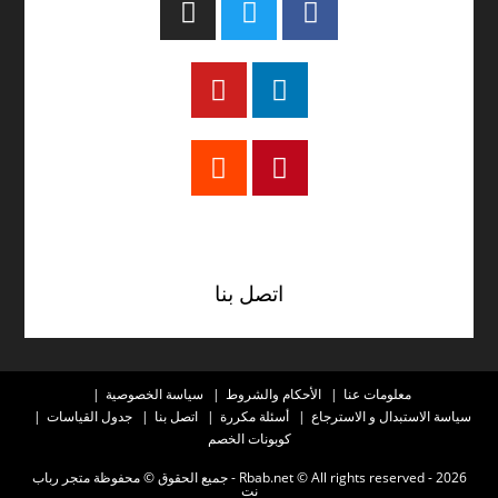
تيك توك
اتصل بنا
معلومات عنا
الأحكام والشروط
سياسة الخصوصية
سياسة الاستبدال و الاسترجاع
أسئلة مكررة
اتصل بنا
جدول القياسات
كوبونات الخصم
2026 - Rbab.net © All rights reserved - جميع الحقوق © محفوظة متجر رباب
نت