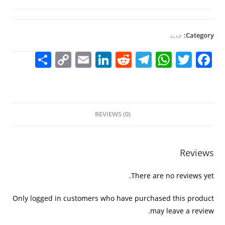
Category:
جديد
S
C
E
Li
R
T
W
T
F
h
o
m
n
e
el
h
w
a
ar
p
ai
k
d
e
at
itt
c
e
y
l
e
di
gr
s
er
e
REVIEWS (0)
Li
dI
t
a
A
b
n
n
m
p
o
k
p
o
Reviews
k
There are no reviews yet.
Only logged in customers who have purchased this product
may leave a review.