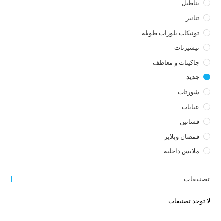
بناطيل
تنانير
تونيكات بلوزات طويلة
تيشيرتات
جاكيتات و معاطف
جديد
شورتات
عبايات
فساتين
قمصان وبلايز
ملابس داخلية
تصنيفات
لا توجد تصنيفات