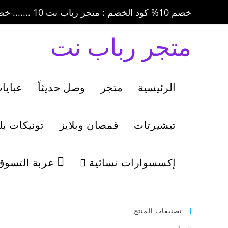
خصم 10% كود الخصم : متجر رباب نت 10 ....... خصم 20% كود الخصم : متجر رباب نت 20
متجر رباب نت
الرئيسية
متجر
وصل حديثاً
عبايا
تيشيرتات
قمصان وبلايز
تونيكات ب
إكسسوارات نسائية
عربة التسوق
تصنيفات المنتج