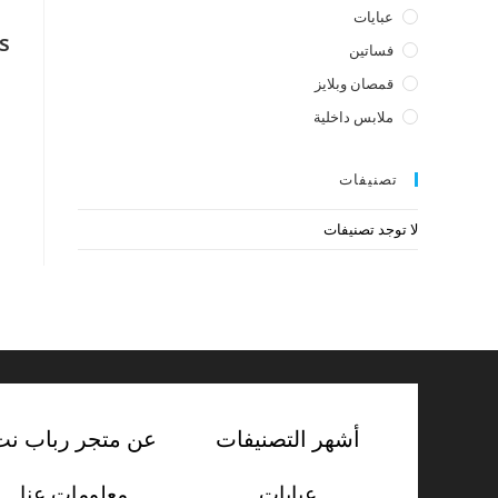
عبايات
s
فساتين
قمصان وبلايز
ملابس داخلية
تصنيفات
لا توجد تصنيفات
أشهر التصنيفات
عن متجر رباب نت
عبايات
معلومات عنا