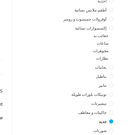
أحذية
أطقم ملابس نسائية
أوفرولات جمبسوت و رومبر
إكسسوارات نسائية
حقائب يد
ساعات
مجوهرات
نظارات
بجامات
بناطيل
تنانير
s
تونيكات بلوزات طويلة
تيشيرتات
t.
جاكيتات و معاطف
w.
جديد
شورتات