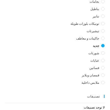
بجامات
بناطيل
تنانير
تونيكات بلوزات طويلة
تيشيرتات
جاكيتات و معاطف
جديد
شورتات
عبايات
فساتين
قمصان وبلايز
ملابس داخلية
تصنيفات
لا توجد تصنيفات