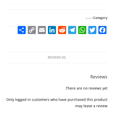
Category:
جديد
S
C
E
Li
R
T
W
T
F
h
o
m
n
e
el
h
w
a
ar
p
ai
k
d
e
at
itt
c
e
y
l
e
di
gr
s
er
e
REVIEWS (0)
Li
dI
t
a
A
b
n
n
m
p
o
k
p
o
Reviews
k
There are no reviews yet.
Only logged in customers who have purchased this product
may leave a review.