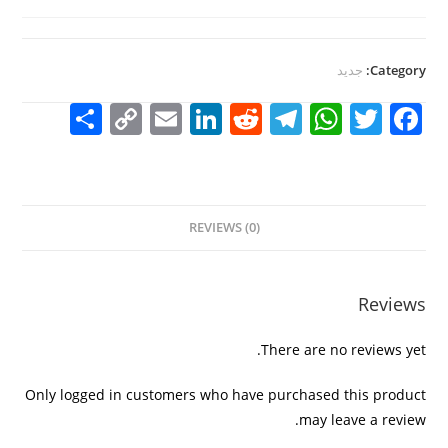
Category:
جديد
S
C
E
Li
R
T
W
T
F
h
o
m
n
e
el
h
w
a
ar
p
ai
k
d
e
at
itt
c
e
y
l
e
di
gr
s
er
e
REVIEWS (0)
Li
dI
t
a
A
b
n
n
m
p
o
k
p
o
Reviews
k
There are no reviews yet.
Only logged in customers who have purchased this product
may leave a review.