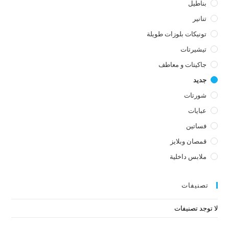
بناطيل
تنانير
تونيكات بلوزات طويلة
تيشيرتات
جاكيتات و معاطف
جديد
شورتات
عبايات
فساتين
قمصان وبلايز
ملابس داخلية
تصنيفات
لا توجد تصنيفات