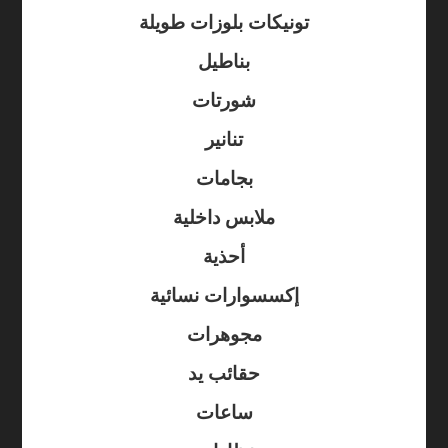
تونيكات بلوزات طويلة
بناطيل
شورتات
تنانير
بجامات
ملابس داخلية
أحذية
إكسسوارات نسائية
مجوهرات
حقائب يد
ساعات