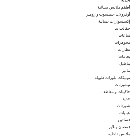
أطقم ملابس نسائية
أوفرولات جمبسوت و رومبر
إكسسوارات نسائية
حقائب يد
ساعات
مجوهرات
نظارات
بجامات
بناطيل
تنانير
تونيكات بلوزات طويلة
تيشيرتات
جاكيتات و معاطف
جديد
شورتات
عبايات
فساتين
قمصان وبلايز
ملابس داخلية