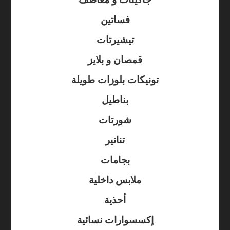
فساتين
تيشيرتات
قمصان و بلايز
تونيكات بلوزات طويلة
بناطيل
شورتات
تنانير
بجامات
ملابس داخلية
أحذية
إكسسوارات نسائية