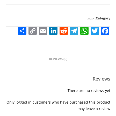
Category:
جديد
S
C
E
Li
R
T
W
T
F
h
o
m
n
e
el
h
w
a
ar
p
ai
k
d
e
at
itt
c
e
y
l
e
di
gr
s
er
e
REVIEWS (0)
Li
dI
t
a
A
b
n
n
m
p
o
k
p
o
Reviews
k
There are no reviews yet.
Only logged in customers who have purchased this product
may leave a review.