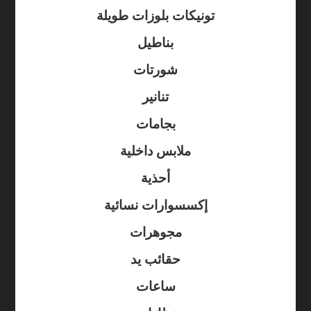
تونيكات بلوزات طويلة
بناطيل
شورتات
تنانير
بجامات
ملابس داخلية
أحذية
إكسسوارات نسائية
مجوهرات
حقائب يد
ساعات