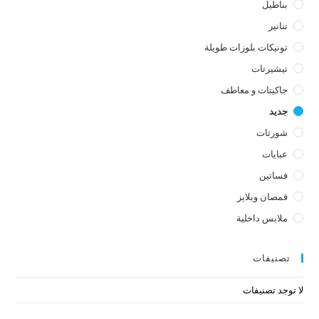
بناطيل
تنانير
تونيكات بلوزات طويلة
تيشيرتات
جاكيتات و معاطف
جديد
شورتات
عبايات
فساتين
قمصان وبلايز
ملابس داخلية
تصنيفات
لا توجد تصنيفات