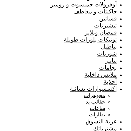
أوفرولات جمبسوت و رومبر
جاكيتات و معاطف
فساتين
تيشيرتات
قمصان وبلايز
تونيكات بلوزات طويلة
بناطيل
شورتات
تنانير
بجامات
ملابس داخلية
أحذية
إكسسوارات نسائية
مجوهرات
حقائب يد
ساعات
نظارات
عربة التسوق
مشترياتك