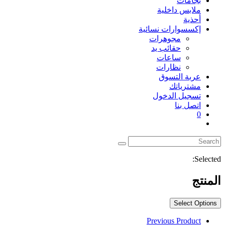
بجامات
ملابس داخلية
أحذية
إكسسوارات نسائية
مجوهرات
حقائب يد
ساعات
نظارات
عربة التسوق
مشترياتك
تسجيل الدخول
اتصل بنا
0
Selected:
المنتج
Select Options
Previous Product