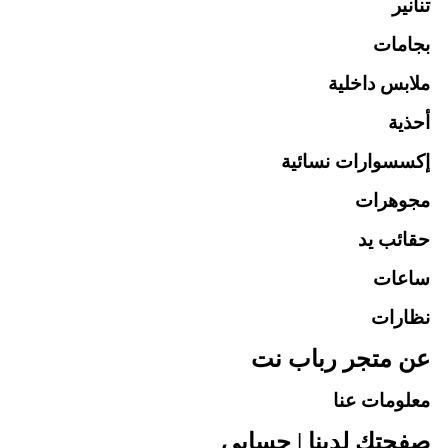
تنانير
بجامات
ملابس داخلية
أحذية
إكسسوارات نسائية
مجوهرات
حقائب يد
ساعات
نظارات
عن متجر رباب نت
معلومات عنا
صفحتك لدينا | حسابي