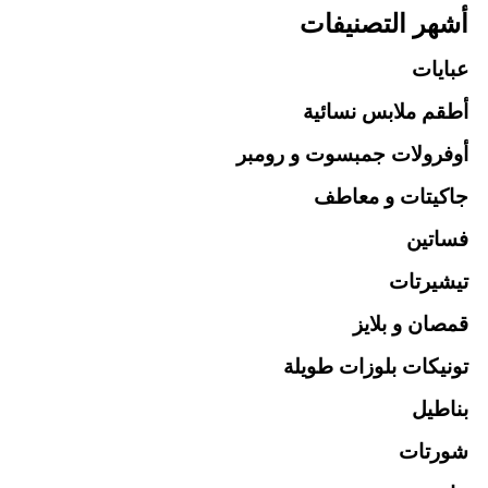
أشهر التصنيفات
عبايات
أطقم ملابس نسائية
أوفرولات جمبسوت و رومبر
جاكيتات و معاطف
فساتين
تيشيرتات
قمصان و بلايز
تونيكات بلوزات طويلة
بناطيل
شورتات