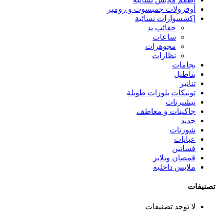
أوفرولات جمبسوت و رومبر
إكسسوارات نسائية
حقائب يد
ساعات
مجوهرات
نظارات
بجامات
بناطيل
تنانير
تونيكات بلوزات طويلة
تيشيرتات
جاكيتات و معاطف
جديد
شورتات
عبايات
فساتين
قمصان وبلايز
ملابس داخلية
تصنيفات
لا توجد تصنيفات