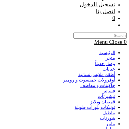
تسجيل الدخول
اتصل بنا
0
Menu
Close
0
الرئيسية
متجر
وصل حديثاً
عبايات
أطقم ملابس نسائية
أوفرولات جمبسوت و رومبر
جاكيتات و معاطف
فساتين
تيشيرتات
قمصان وبلايز
تونيكات بلوزات طويلة
بناطيل
شورتات
تنانير