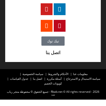
تيك توك
اتصل بنا
معلومات عنا
الأحكام والشروط
سياسة الخصوصية
سياسة الاستبدال و الاسترجاع
أسئلة مكررة
اتصل بنا
جدول القياسات
كوبونات الخصم
2026 - Rbab.net © All rights reserved - جميع الحقوق © محفوظة متجر رباب
نت