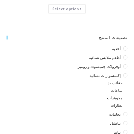
Select options
تصنيفات المنتج
أحذية
أطقم ملابس نسائية
أوفرولات جمبسوت و رومبر
إكسسوارات نسائية
حقائب يد
ساعات
مجوهرات
نظارات
بجامات
بناطيل
تنانير