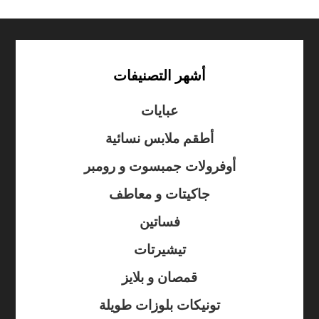
أشهر التصنيفات
عبايات
أطقم ملابس نسائية
أوفرولات جمبسوت و رومبر
جاكيتات و معاطف
فساتين
تيشيرتات
قمصان و بلايز
تونيكات بلوزات طويلة