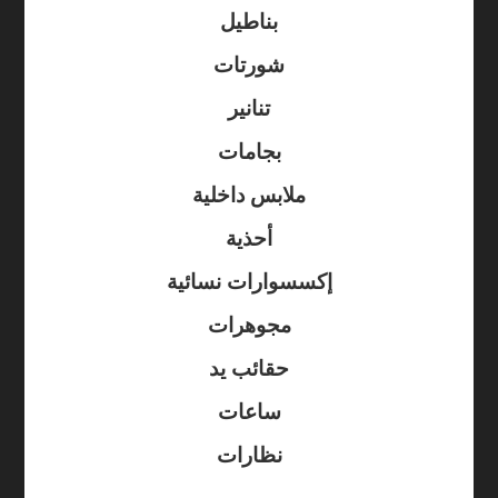
بناطيل
شورتات
تنانير
بجامات
ملابس داخلية
أحذية
إكسسوارات نسائية
مجوهرات
حقائب يد
ساعات
نظارات