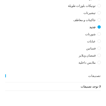
تونيكات بلوزات طويلة
تيشيرتات
جاكيتات و معاطف
جديد
شورتات
عبايات
فساتين
قمصان وبلايز
ملابس داخلية
تصنيفات
لا توجد تصنيفات