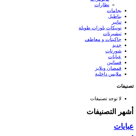
نظارات
بجامات
بناطيل
تنانير
تونيكات بلوزات طويلة
تيشيرتات
جاكيتات و معاطف
جديد
شورتات
عبايات
فساتين
قمصان وبلايز
ملابس داخلية
تصنيفات
لا توجد تصنيفات
أشهر التصنيفات
عبايات