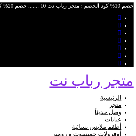
Skip
خصم 10% كود الخصم : متجر رباب نت 10 ....... خصم 20% كود الخصم : متجر رباب نت 20
to
content
متجر رباب نت
الرئيسية
متجر
وصل حديثاً
عبايات
أطقم ملابس نسائية
أوفرولات جمبسوت و رومبر