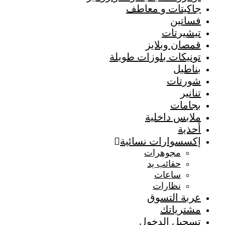
جاكيتات و معاطف
فساتين
تيشيرتات
قمصان وبلايز
تونيكات بلوزات طويلة
بناطيل
شورتات
تنانير
بجامات
ملابس داخلية
أحذية
إكسسوارات نسائية
مجوهرات
حقائب يد
ساعات
نظارات
عربة التسوق
مشترياتك
تسجيل الدخول