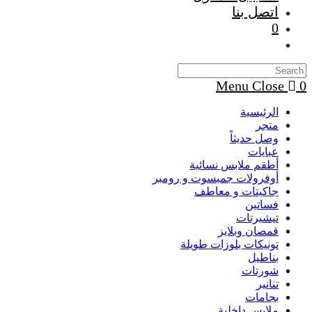
اتصل بنا
0
Toggle
website
search
Menu
Close
0
الرئيسية
متجر
وصل حديثاً
عبايات
أطقم ملابس نسائية
أوفرولات جمبسوت و رومبر
جاكيتات و معاطف
فساتين
تيشيرتات
قمصان وبلايز
تونيكات بلوزات طويلة
بناطيل
شورتات
تنانير
بجامات
ملابس داخلية