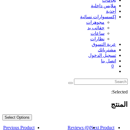
بجامات
ملابس داخلية
أحذية
إكسسوارات نسائية
مجوهرات
حقائب يد
ساعات
نظارات
عربة التسوق
مشترياتك
تسجيل الدخول
اتصل بنا
0
Toggle
website
search
Selected:
المنتج
Select Options
Previous Product
Reviews (0)
Next Product