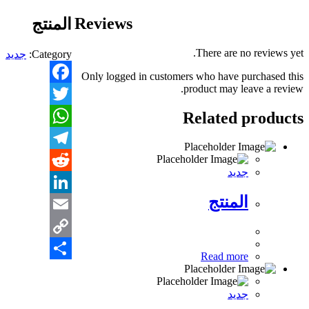
Reviews
المنتج
There are no reviews yet.
Category:
جديد
Only logged in customers who have purchased this
product may leave a review.
Facebook
Related products
Twitter
WhatsApp
Telegram
جديد
Reddit
المنتج
LinkedIn
Email
Copy
Read more
Share
Link
جديد