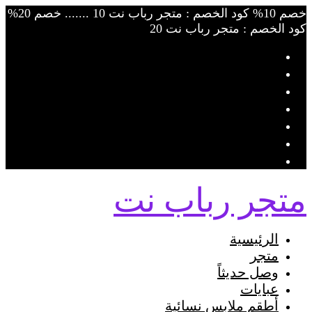
Skip
خصم 10% كود الخصم : متجر رباب نت 10 ....... خصم 20%
to
كود الخصم : متجر رباب نت 20
content
متجر رباب نت
الرئيسية
متجر
وصل حديثاً
عبايات
أطقم ملابس نسائية