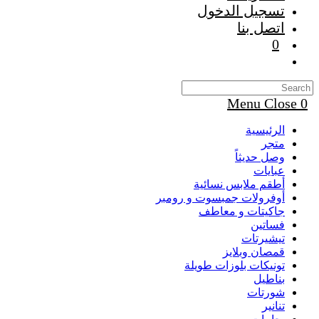
تسجيل الدخول
اتصل بنا
0
Toggle
website
search
Menu
Close
0
الرئيسية
متجر
وصل حديثاً
عبايات
أطقم ملابس نسائية
أوفرولات جمبسوت و رومبر
جاكيتات و معاطف
فساتين
تيشيرتات
قمصان وبلايز
تونيكات بلوزات طويلة
بناطيل
شورتات
تنانير