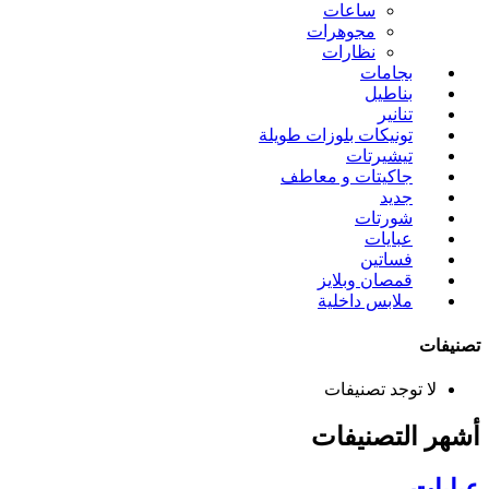
ساعات
مجوهرات
نظارات
بجامات
بناطيل
تنانير
تونيكات بلوزات طويلة
تيشيرتات
جاكيتات و معاطف
جديد
شورتات
عبايات
فساتين
قمصان وبلايز
ملابس داخلية
تصنيفات
لا توجد تصنيفات
أشهر التصنيفات
عبايات