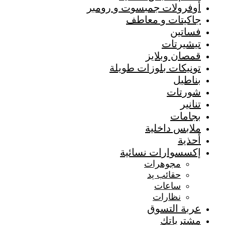
أوفرولات جمبسوت و رومبر
جاكيتات و معاطف
فساتين
تيشيرتات
قمصان وبلايز
تونيكات بلوزات طويلة
بناطيل
شورتات
تنانير
بجامات
ملابس داخلية
أحذية
إكسسوارات نسائية
مجوهرات
حقائب يد
ساعات
نظارات
عربة التسوق
مشترياتك