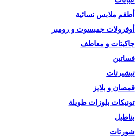
أطقم ملابس نسائية
أوفرولات جمبسوت و رومبر
جاكيتات و معاطف
فساتين
تيشيرتات
قمصان و بلايز
تونيكات بلوزات طويلة
بناطيل
شورتات