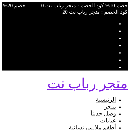
Skip
خصم 10% كود الخصم : متجر رباب نت 10 ....... خصم 20%
to
كود الخصم : متجر رباب نت 20
content
متجر رباب نت
الرئيسية
متجر
وصل حديثاً
عبايات
أطقم ملابس نسائية