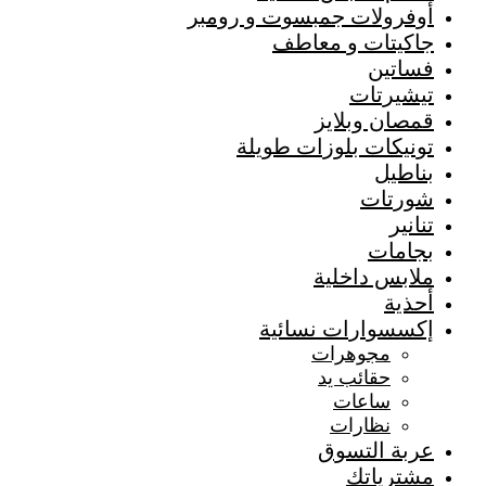
أوفرولات جمبسوت و رومبر
جاكيتات و معاطف
فساتين
تيشيرتات
قمصان وبلايز
تونيكات بلوزات طويلة
بناطيل
شورتات
تنانير
بجامات
ملابس داخلية
أحذية
إكسسوارات نسائية
مجوهرات
حقائب يد
ساعات
نظارات
عربة التسوق
مشترياتك