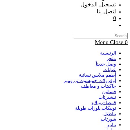
تسجيل الدخول
اتصل بنا
0
Toggle
website
search
Menu
Close
0
الرئيسية
متجر
وصل حديثاً
عبايات
أطقم ملابس نسائية
أوفرولات جمبسوت و رومبر
جاكيتات و معاطف
فساتين
تيشيرتات
قمصان وبلايز
تونيكات بلوزات طويلة
بناطيل
شورتات
تنانير