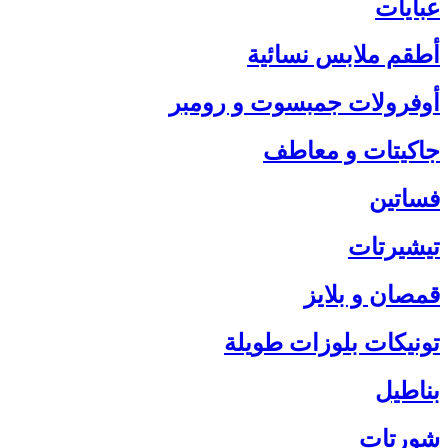
عبايات
أطقم ملابس نسائية
أوفرولات جمبسوت و رومبر
جاكيتات و معاطف
فساتين
تيشيرتات
قمصان و بلايز
تونيكات بلوزات طويلة
بناطيل
شورتات