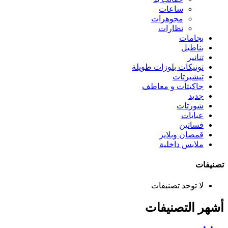
ساعات
مجوهرات
نظارات
بجامات
بناطيل
تنانير
تونيكات بلوزات طويلة
تيشيرتات
جاكيتات و معاطف
جديد
شورتات
عبايات
فساتين
قمصان وبلايز
ملابس داخلية
تصنيفات
لا توجد تصنيفات
أشهر التصنيفات