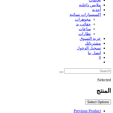
بجامات
ملابس داخلية
أحذية
إكسسوارات نسائية
مجوهرات
حقائب يد
ساعات
نظارات
عربة التسوق
مشترياتك
تسجيل الدخول
اتصل بنا
0
Toggle
website
search
Selected:
المنتج
Select Options
Previous Product