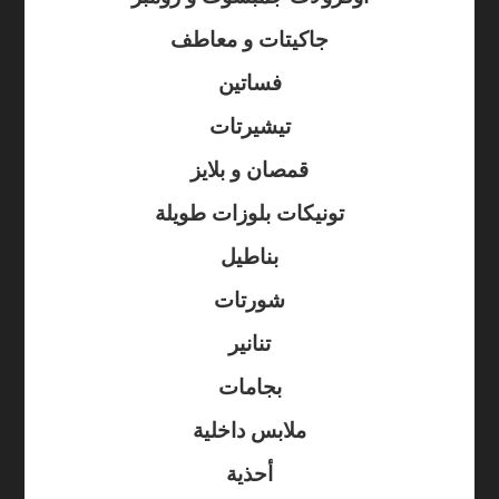
جاكيتات و معاطف
فساتين
تيشيرتات
قمصان و بلايز
تونيكات بلوزات طويلة
بناطيل
شورتات
تنانير
بجامات
ملابس داخلية
أحذية