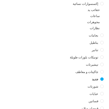
إكسسوارات نسائية
حقائب يد
ساعات
مجوهرات
نظارات
بجامات
بناطيل
تنانير
تونيكات بلوزات طويلة
تيشيرتات
جاكيتات و معاطف
جديد
شورتات
عبايات
فساتين
قمصان وبلايز