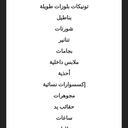
تونيكات بلوزات طويلة
بناطيل
شورتات
تنانير
بجامات
ملابس داخلية
أحذية
إكسسوارات نسائية
مجوهرات
حقائب يد
ساعات