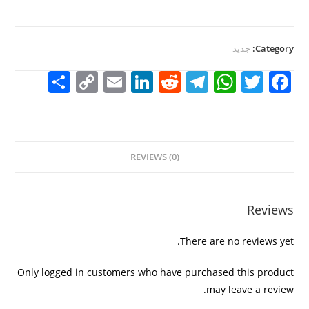
Category:
جديد
S
C
E
Li
R
T
W
T
F
h
o
m
n
e
el
h
w
a
ar
p
ai
k
d
e
at
itt
c
e
y
l
e
di
gr
s
er
e
REVIEWS (0)
Li
dI
t
a
A
b
n
n
m
p
o
k
p
o
Reviews
k
There are no reviews yet.
Only logged in customers who have purchased this product
may leave a review.