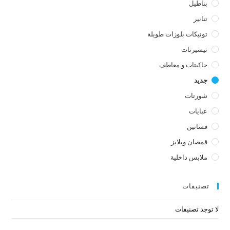
بناطيل
تنانير
تونيكات بلوزات طويلة
تيشيرتات
جاكيتات و معاطف
جديد
شورتات
عبايات
فساتين
قمصان وبلايز
ملابس داخلية
تصنيفات
لا توجد تصنيفات