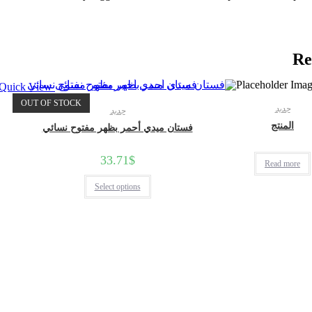
Re
Quick View
OUT OF STOCK
جديد
جديد
المنتج
فستان ميدي أحمر بظهر مفتوح نسائي
33.71
$
Read more
This
Select options
product
has
multiple
variants.
The
options
may
be
chosen
on
the