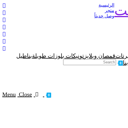
الرئيسية
نت
متجر
وصل حديثاً
رتات
قمصان وبلايز
تونيكات بلوزات طويلة
بناطيل
Toggle
نا
0
website
search
Menu
Close
0