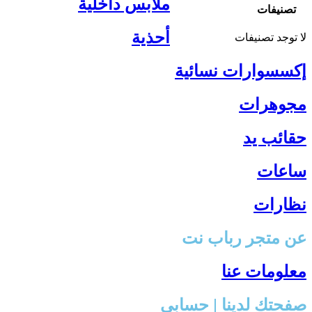
ملابس داخلية
تصنيفات
أحذية
لا توجد تصنيفات
إكسسوارات نسائية
مجوهرات
حقائب يد
ساعات
نظارات
عن متجر رباب نت
معلومات عنا
صفحتك لدينا | حسابي