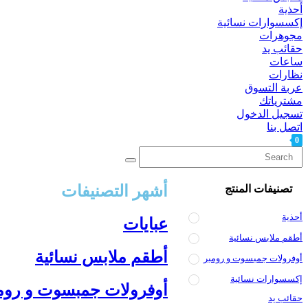
أحذية
إكسسوارات نسائية
مجوهرات
حقائب يد
ساعات
نظارات
عربة التسوق
مشترياتك
تسجيل الدخول
اتصل بنا
0
Toggle
website
search
أشهر التصنيفات
تصنيفات المنتج
أحذية
عبايات
أطقم ملابس نسائية
أطقم ملابس نسائية
أوفرولات جمبسوت و رومبر
إكسسوارات نسائية
أوفرولات جمبسوت و روم
حقائب يد