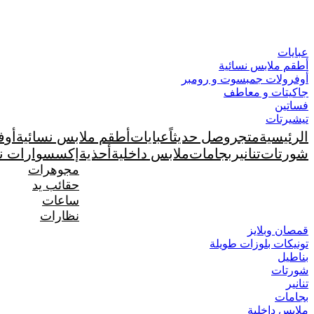
Skip
خصم 10% كود الخصم : متجر رباب نت 10 ....... خصم 20% كود الخصم : متجر رباب نت 20
to
content
عبايات
أطقم ملابس نسائية
أوفرولات جمبسوت و رومبر
جاكيتات و معاطف
فساتين
تيشيرتات
الرئيسية
متجر
وصل حديثاً
عبايات
أطقم ملابس نسائية
أوف
شورتات
تنانير
بجامات
ملابس داخلية
أحذية
إكسسوارات نس
مجوهرات
حقائب يد
ساعات
نظارات
قمصان وبلايز
تونيكات بلوزات طويلة
بناطيل
شورتات
تنانير
بجامات
ملابس داخلية