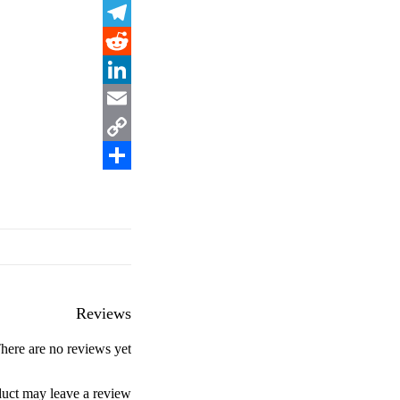
WhatsApp
Telegram
Reddit
LinkedIn
Email
Copy
Share
Link
Reviews
here are no reviews yet.
uct may leave a review.