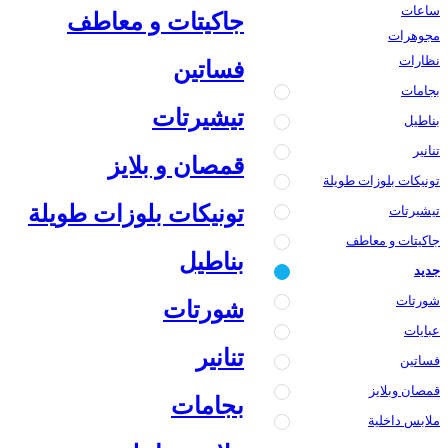
ساعات
جاكيتات و معاطف
مجوهرات
نظارات
فساتين
بجامات
تيشيرتات
بناطيل
تنانير
قمصان و بلايز
تونيكات بلوزات طويلة
تونيكات بلوزات طويلة
تيشيرتات
جاكيتات و معاطف
بناطيل
جديد
شورتات
شورتات
عبايات
تنانير
فساتين
قمصان وبلايز
بجامات
ملابس داخلية