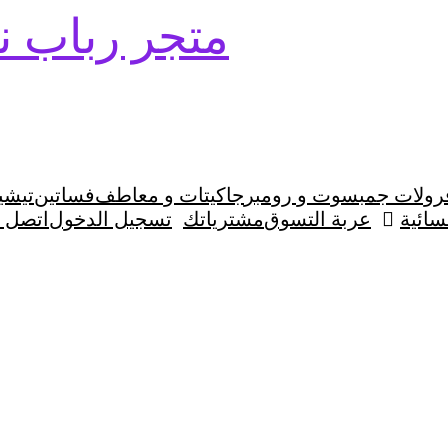
متجر رباب 
رولات جمبسوت و رومبر
جاكيتات و معاطف
فساتين
تيشي
ائية
عربة التسوق
مشترياتك
تسجيل الدخول
اتصل ب