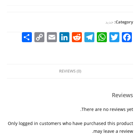
Category:
جديد
S
C
E
Li
R
T
W
T
F
h
o
m
n
e
el
h
w
a
ar
p
ai
k
d
e
at
itt
c
e
y
l
e
di
gr
s
er
e
REVIEWS (0)
Li
dI
t
a
A
b
n
n
m
p
o
k
p
o
Reviews
k
There are no reviews yet.
Only logged in customers who have purchased this product
may leave a review.