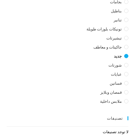
بجامات
بناطيل
تنانير
تونيكات بلوزات طويلة
تيشيرتات
جاكيتات و معاطف
جديد
شورتات
عبايات
فساتين
قمصان وبلايز
ملابس داخلية
تصنيفات
لا توجد تصنيفات