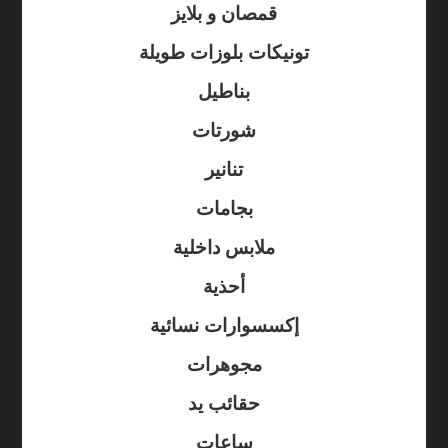
قمصان و بلايز
تونيكات بلوزات طويلة
بناطيل
شورتات
تنانير
بجامات
ملابس داخلية
أحذية
إكسسوارات نسائية
مجوهرات
حقائب يد
ساعات