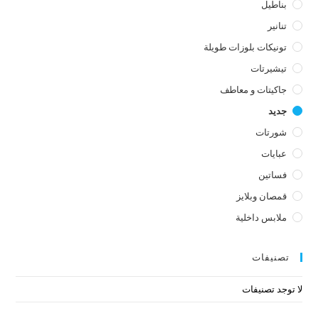
بناطيل
تنانير
تونيكات بلوزات طويلة
تيشيرتات
جاكيتات و معاطف
جديد
شورتات
عبايات
فساتين
قمصان وبلايز
ملابس داخلية
تصنيفات
لا توجد تصنيفات