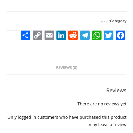
Category:
جديد
S
C
E
Li
R
T
W
T
F
h
o
m
n
e
el
h
w
a
ar
p
ai
k
d
e
at
itt
c
e
y
l
e
di
gr
s
er
e
REVIEWS (0)
Li
dI
t
a
A
b
n
n
m
p
o
k
p
o
Reviews
k
There are no reviews yet.
Only logged in customers who have purchased this product
may leave a review.