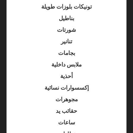
تونيكات بلوزات طويلة
بناطيل
شورتات
تنانير
بجامات
ملابس داخلية
أحذية
إكسسوارات نسائية
مجوهرات
حقائب يد
ساعات