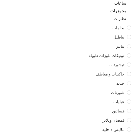
ساعات
مجوهرات
نظارات
بجامات
بناطيل
تنانير
تونيكات بلوزات طويلة
تيشيرتات
جاكيتات و معاطف
جديد
شورتات
عبايات
فساتين
قمصان وبلايز
ملابس داخلية