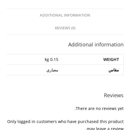
ar
p
ai
k
d
e
at
itt
c
e
y
l
e
di
gr
s
er
e
ADDITIONAL INFORMATION
Li
dI
t
a
A
b
n
n
m
p
o
REVIEWS (0)
k
p
o
Additional information
k
0.15 kg
WEIGHT
مقاس
معياري
Reviews
There are no reviews yet.
Only logged in customers who have purchased this product
may leave a review.