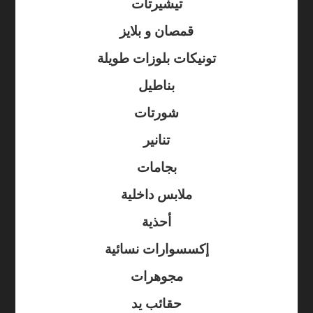
تيشيرتات
قمصان و بلايز
تونيكات بلوزات طويلة
بناطيل
شورتات
تنانير
بجامات
ملابس داخلية
أحذية
إكسسوارات نسائية
مجوهرات
حقائب يد