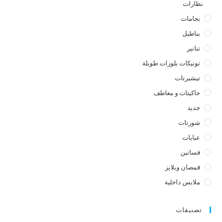
نظارات
بجامات
بناطيل
تنانير
تونيكات بلوزات طويلة
تيشيرتات
جاكيتات و معاطف
جديد
شورتات
عبايات
فساتين
قمصان وبلايز
ملابس داخلية
تصنيفات