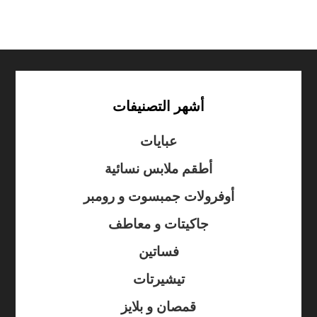
أشهر التصنيفات
عبايات
أطقم ملابس نسائية
أوفرولات جمبسوت و رومبر
جاكيتات و معاطف
فساتين
تيشيرتات
قمصان و بلايز