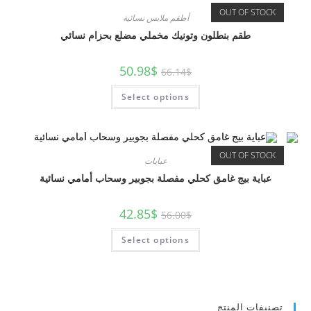
OUT OF STOCK
أطقم ملابس نسائية
طقم بنطلون وتونيك مخملي مضلع بحزام نسائي
50.98
$
66.14
$
Select options
OUT OF STOCK
عبايات
عباية بيج غامق كحلي مفصلة بجوبير وسحاب أمامي نسائية
42.85
$
56.00
$
Select options
تصنيفات المنتج