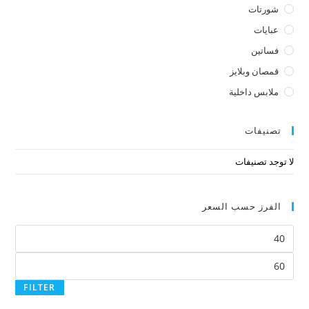
شورتات
عبايات
فساتين
قمصان وبلايز
ملابس داخلية
تصنيفات
لا توجد تصنيفات
الفرز حسب السعر
FILTER