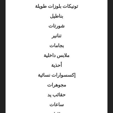
تونيكات بلوزات طويلة
بناطيل
شورتات
تنانير
بجامات
ملابس داخلية
أحذية
إكسسوارات نسائية
مجوهرات
حقائب يد
ساعات