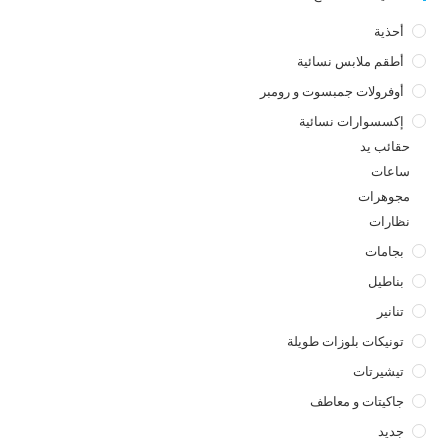
أحذية
أطقم ملابس نسائية
أوفرولات جمبسوت و رومبر
إكسسوارات نسائية
حقائب يد
ساعات
مجوهرات
نظارات
بجامات
بناطيل
تنانير
تونيكات بلوزات طويلة
تيشيرتات
جاكيتات و معاطف
جديد