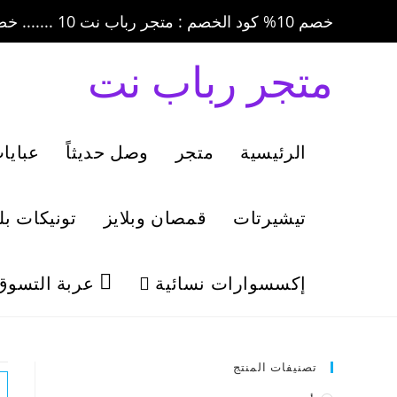
خصم 10% كود الخصم : متجر رباب نت 10 ....... خصم 20% كود الخصم : متجر رباب نت 20
متجر رباب نت
الرئيسية
متجر
وصل حديثاً
عبايا
تيشيرتات
قمصان وبلايز
تونيكات ب
إكسسوارات نسائية
عربة التسوق
تصنيفات المنتج