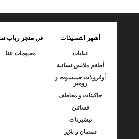
أشهر التصنيفات
عن متجر رباب نت
عبايات
معلومات عنا
أطقم ملابس نسائية
أوفرولات جمبسوت و
رومبر
جاكيتات و معاطف
فساتين
تيشيرتات
قمصان و بلايز