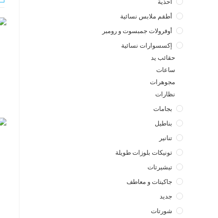
أحذية
أطقم ملابس نسائية
أوفرولات جمبسوت و رومبر
إكسسوارات نسائية
حقائب يد
ساعات
مجوهرات
نظارات
بجامات
بناطيل
تنانير
تونيكات بلوزات طويلة
تيشيرتات
جاكيتات و معاطف
جديد
شورتات