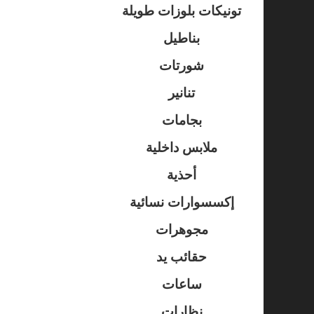
تونيكات بلوزات طويلة
بناطيل
شورتات
تنانير
بجامات
ملابس داخلية
أحذية
إكسسوارات نسائية
مجوهرات
حقائب يد
ساعات
نظارات