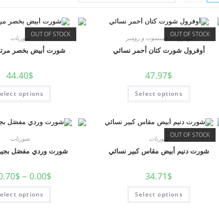
OUT OF STOCK
OUT OF STOCK
أوفرولات جمبسوت و رومبر
شورتات
أوفرول شورت كتان أحمر نسائي
شورت أبيض بخصر مرتف
44.40
$
47.97
$
elect options
Select options
OUT OF STOCK
شورتات
شورتات
شورت دنيم أبيض مقاس كبير نسائي
شورت وردي مفصَل بجيو
0.70
$
–
0.00
$
34.71
$
elect options
Select options