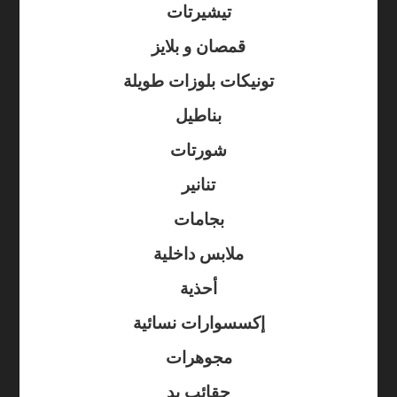
تيشيرتات
قمصان و بلايز
تونيكات بلوزات طويلة
بناطيل
شورتات
تنانير
بجامات
ملابس داخلية
أحذية
إكسسوارات نسائية
مجوهرات
حقائب يد