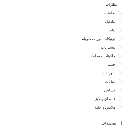
نظارات
بجامات
بناطيل
تنانير
تونيكات بلوزات طويلة
تيشيرتات
جاكيتات و معاطف
جديد
شورتات
عبايات
فساتين
قمصان وبلايز
ملابس داخلية
تصنيفات