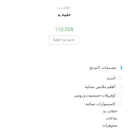
حقائب يد
حقيبة يد
110.00
$
Add to cart
تصنيفات المنتج
أحذية
أطقم ملابس نسائية
أوفرولات جمبسوت و رومبر
إكسسوارات نسائية
حقائب يد
ساعات
مجوهرات