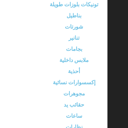
تونيكات بلوزات طويلة
بناطيل
شورتات
تنانير
بجامات
ملابس داخلية
أحذية
إكسسوارات نسائية
مجوهرات
حقائب يد
ساعات
نظارات