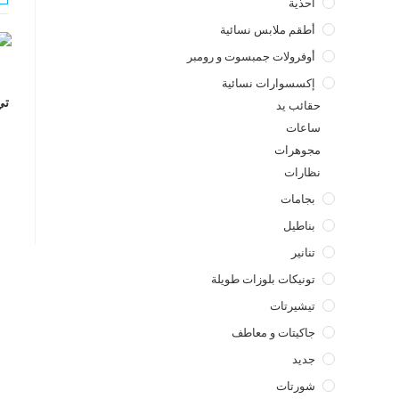
أحذية
أطقم ملابس نسائية
أوفرولات جمبسوت و رومبر
إكسسوارات نسائية
تي
حقائب يد
ساعات
مجوهرات
نظارات
بجامات
بناطيل
تنانير
تونيكات بلوزات طويلة
تيشيرتات
جاكيتات و معاطف
جديد
شورتات