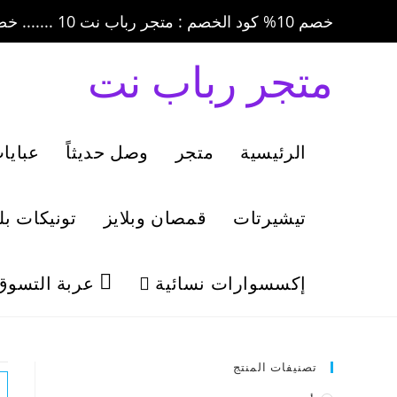
خصم 10% كود الخصم : متجر رباب نت 10 ....... خصم 20% كود الخصم : متجر رباب نت 20
متجر رباب نت
الرئيسية
متجر
وصل حديثاً
عبايا
تيشيرتات
قمصان وبلايز
تونيكات ب
إكسسوارات نسائية
عربة التسوق
تصنيفات المنتج