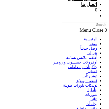
اتصل بنا
0
Toggle
website
search
Menu
Close
0
الرئيسية
متجر
وصل حديثاً
عبايات
أطقم ملابس نسائية
أوفرولات جمبسوت و رومبر
جاكيتات و معاطف
فساتين
تيشيرتات
قمصان وبلايز
تونيكات بلوزات طويلة
بناطيل
شورتات
تنانير
بجامات
ملابس داخلية