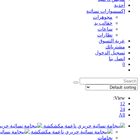
أحذية
إكسسوارات نسائية
مجوهرات
حقائب يد
ساعات
نظارات
عربة التسوق
مشترياتك
تسجيل الدخول
اتصل بنا
0
Toggle
website
search
View:
12
24
All
بجامات