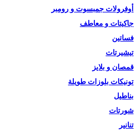
أوفرولات جمبسوت و رومبر
جاكيتات و معاطف
فساتين
تيشيرتات
قمصان و بلايز
تونيكات بلوزات طويلة
بناطيل
شورتات
تنانير