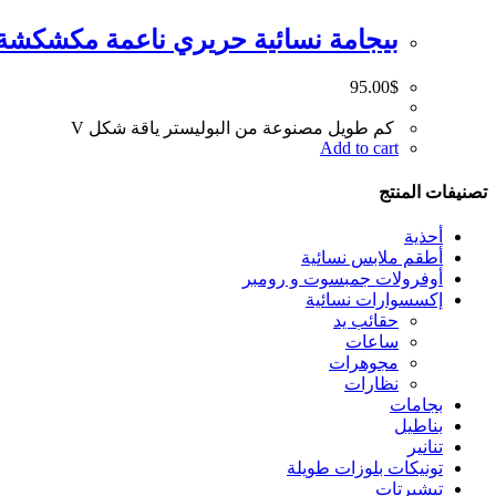
بيجامة نسائية حريري ناعمة مكشكشة
95.00
$
كم طويل مصنوعة من البوليستر ياقة شكل V
Add to cart
تصنيفات المنتج
أحذية
أطقم ملابس نسائية
أوفرولات جمبسوت و رومبر
إكسسوارات نسائية
حقائب يد
ساعات
مجوهرات
نظارات
بجامات
بناطيل
تنانير
تونيكات بلوزات طويلة
تيشيرتات