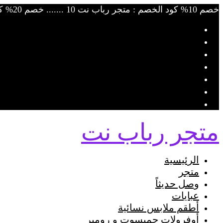
Skip
خصم 10% كود الخصم : متجر رباب نت 10 ....... خصم 20% كود الخصم : متجر رباب نت 20
to
content
متجر رباب نت
الرئيسية
متجر
وصل حديثاً
عبايات
أطقم ملابس نسائية
أوفرولات جمبسوت و رومبر