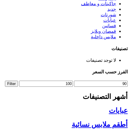
جاكيتات و معاطف
جديد
شورتات
عبايات
فساتين
قمصان وبلايز
ملابس داخلية
تصنيفات
لا توجد تصنيفات
الفرز حسب السعر
Max
Min
Filter
price
price
أشهر التصنيفات
عبايات
أطقم ملابس نسائية