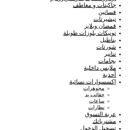
جاكيتات و معاطف
فساتين
تيشيرتات
قمصان وبلايز
تونيكات بلوزات طويلة
بناطيل
شورتات
تنانير
بجامات
ملابس داخلية
أحذية
إكسسوارات نسائية
مجوهرات
حقائب يد
ساعات
نظارات
عربة التسوق
مشترياتك
تسجيل الدخول