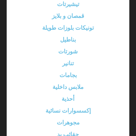
تيشيرتات
قمصان و بلايز
تونيكات بلوزات طويلة
بناطيل
شورتات
تنانير
بجامات
ملابس داخلية
أحذية
إكسسوارات نسائية
مجوهرات
حقائب يد