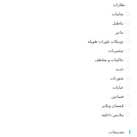
نظارات
بجامات
بناطيل
تنانير
تونيكات بلوزات طويلة
تيشيرتات
جاكيتات و معاطف
جديد
شورتات
عبايات
فساتين
قمصان وبلايز
ملابس داخلية
تصنيفات