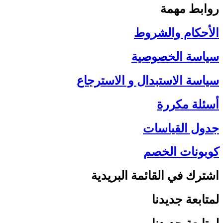
روابط مهمة
الأحكام والشروط
سياسة الخصوصية
سياسة الاستبدال و الاسترجاع
أسئلة مكررة
جدول القياسات
كوبونات الخصم
اشترك في القائمة البريدية
لمتابعة جديدنا