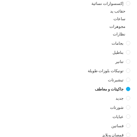
إكسسوارات نسائية
حقائب يد
ساعات
مجوهرات
نظارات
بجامات
بناطيل
تنانير
تونيكات بلوزات طويلة
تيشيرتات
جاكيتات و معاطف
جديد
شورتات
عبايات
فساتين
قمصان وبلايز