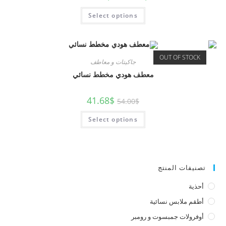
Select options
OUT OF STOCK
جاكيتات و معاطف
معطف هودي مخطط نسائي
41.68
$
54.00
$
Select options
تصنيفات المنتج
أحذية
أطقم ملابس نسائية
أوفرولات جمبسوت و رومبر