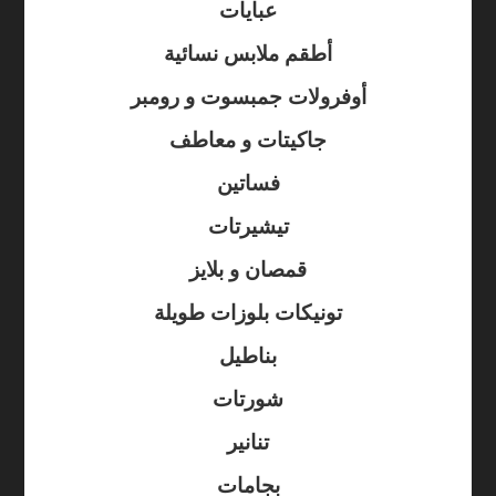
عبايات
أطقم ملابس نسائية
أوفرولات جمبسوت و رومبر
جاكيتات و معاطف
فساتين
تيشيرتات
قمصان و بلايز
تونيكات بلوزات طويلة
بناطيل
شورتات
تنانير
بجامات