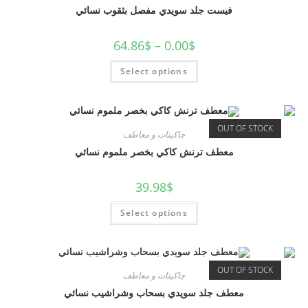
فيست جلد سويدي مفصل بثقوب نسائي
64.86
$
–
0.00
$
Select options
OUT OF STOCK
جاكيتات و معاطف
معطف ترنش كاكي بخصر ملموم نسائي
39.98
$
Select options
OUT OF STOCK
جاكيتات و معاطف
معطف جلد سويدي بسحاب وشراشيب نسائي