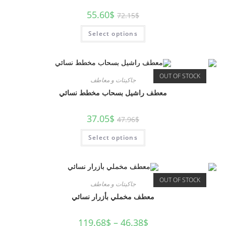
55.60
$
72.15
$
Select options
OUT OF STOCK
جاكيتات و معاطف
معطف راشيل بسحاب مخطط نسائي
37.05
$
47.96
$
Select options
OUT OF STOCK
جاكيتات و معاطف
معطف مخملي بأزرار نسائي
119.68
$
–
46.38
$