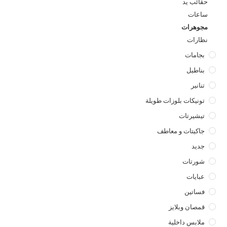
حقائب يد
ساعات
مجوهرات
نظارات
بجامات
بناطيل
تنانير
تونيكات بلوزات طويلة
تيشيرتات
جاكيتات و معاطف
جديد
شورتات
عبايات
فساتين
قمصان وبلايز
ملابس داخلية